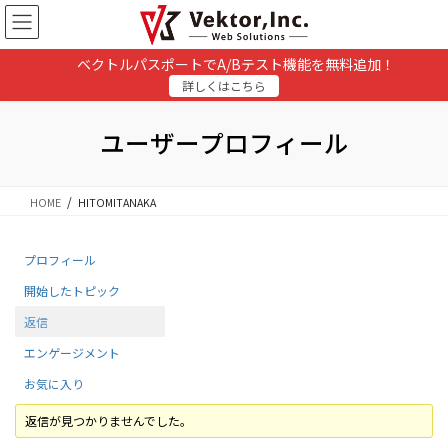
コ
ナ
ン
ビ
テ
ゲ
ベクトルパスポートでA/Bテスト機能を無料追加！
ン
ー
詳しくはこちら
ツ
シ
に
ョ
移
ン
ユーザープロフィール
動
に
移
動
HOME
HITOMITANAKA
プロフィール
開始したトピック
返信
エンゲージメント
お気に入り
返信が見つかりませんでした。