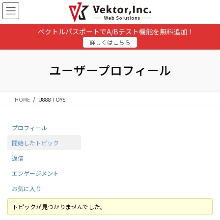
コ
ナ
ン
ビ
テ
ゲ
ベクトルパスポートでA/Bテスト機能を無料追加！
ン
ー
詳しくはこちら
ツ
シ
に
ョ
移
ン
ユーザープロフィール
動
に
移
動
HOME
U888 TOYS
プロフィール
開始したトピック
返信
エンゲージメント
お気に入り
トピックが見つかりませんでした。