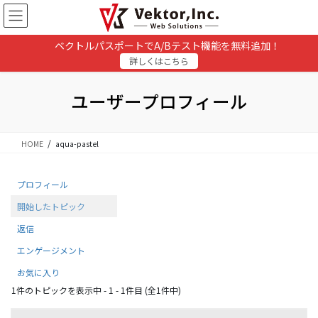
コ
ナ
ン
ビ
テ
ゲ
ベクトルパスポートでA/Bテスト機能を無料追加！
ン
ー
詳しくはこちら
ツ
シ
に
ョ
移
ン
ユーザープロフィール
動
に
移
動
HOME
aqua-pastel
プロフィール
開始したトピック
返信
エンゲージメント
お気に入り
1件のトピックを表示中 - 1 - 1件目 (全1件中)