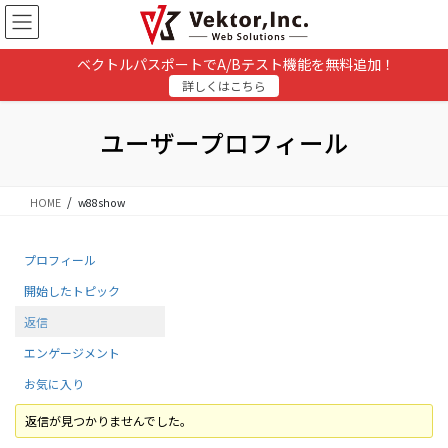
コ
ナ
ン
ビ
テ
ゲ
ベクトルパスポートでA/Bテスト機能を無料追加！
ン
ー
詳しくはこちら
ツ
シ
に
ョ
移
ン
ユーザープロフィール
動
に
移
動
HOME
w88show
プロフィール
開始したトピック
返信
エンゲージメント
お気に入り
返信が見つかりませんでした。