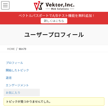
コ
ナ
ン
ビ
テ
ゲ
ベクトルパスポートでA/Bテスト機能を無料追加！
ン
ー
詳しくはこちら
ツ
シ
に
ョ
移
ン
ユーザープロフィール
動
に
移
動
HOME
Win79
プロフィール
開始したトピック
返信
エンゲージメント
お気に入り
トピックが見つかりませんでした。