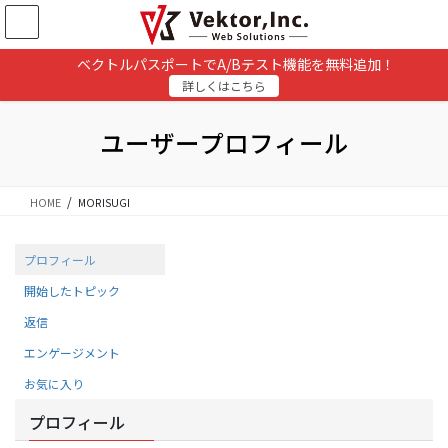
コ
ナ
ン
ビ
テ
ゲ
ベクトルパスポートでA/Bテスト機能を無料追加！
ン
ー
詳しくはこちら
ツ
シ
に
ョ
移
ン
ユーザープロフィール
動
に
移
動
HOME
MORISUGI
プロフィール
開始したトピック
返信
エンゲージメント
お気に入り
プロフィール