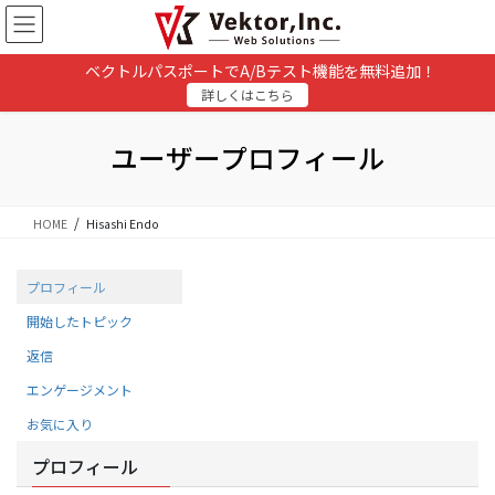
コ
ナ
ン
ビ
テ
ゲ
ベクトルパスポートでA/Bテスト機能を無料追加！
ン
ー
詳しくはこちら
ツ
シ
に
ョ
移
ン
ユーザープロフィール
動
に
移
動
HOME
Hisashi Endo
プロフィール
開始したトピック
返信
エンゲージメント
お気に入り
プロフィール