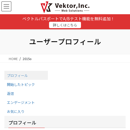
コ
ナ
ン
ビ
テ
ゲ
ベクトルパスポートでA/Bテスト機能を無料追加！
ン
ー
詳しくはこちら
ツ
シ
に
ョ
移
ン
ユーザープロフィール
動
に
移
動
HOME
2015o
プロフィール
開始したトピック
返信
エンゲージメント
お気に入り
プロフィール