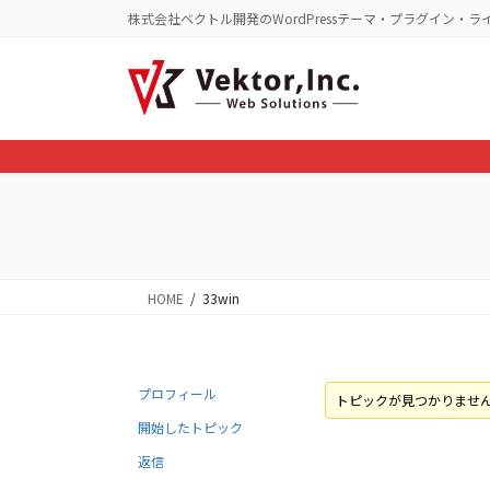
コ
ナ
株式会社ベクトル開発のWordPressテーマ・プラグイン・ラ
ン
ビ
テ
ゲ
ン
ー
ツ
シ
に
ョ
移
ン
動
に
移
動
HOME
33win
プロフィール
トピックが見つかりませ
開始したトピック
返信