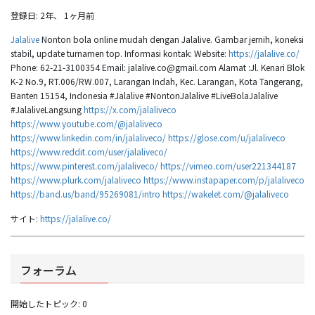
登録日: 2年、 1ヶ月前
Jalalive
Nonton bola online mudah dengan Jalalive. Gambar jernih, koneksi
stabil, update turnamen top. Informasi kontak: Website:
https://jalalive.co/
Phone: 62-21-3100354 Email: jalalive.co@gmail.com Alamat :Jl. Kenari Blok
K-2 No.9, RT.006/RW.007, Larangan Indah, Kec. Larangan, Kota Tangerang,
Banten 15154, Indonesia #Jalalive #NontonJalalive #LiveBolaJalalive
#JalaliveLangsung
https://x.com/jalaliveco
https://www.youtube.com/@jalaliveco
https://www.linkedin.com/in/jalaliveco/
https://glose.com/u/jalaliveco
https://www.reddit.com/user/jalaliveco/
https://www.pinterest.com/jalaliveco/
https://vimeo.com/user221344187
https://www.plurk.com/jalaliveco
https://www.instapaper.com/p/jalaliveco
https://band.us/band/95269081/intro
https://wakelet.com/@jalaliveco
サイト:
https://jalalive.co/
フォーラム
開始したトピック: 0