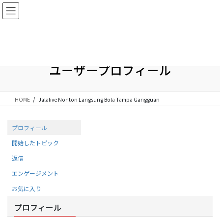
コ
ナ
ン
ビ
テ
ゲ
ベクトルパスポートでA/Bテスト機能を無料追加！
ン
ー
詳しくはこちら
ツ
シ
に
ョ
移
ン
ユーザープロフィール
動
に
移
動
HOME
Jalalive Nonton Langsung Bola Tampa Gangguan
プロフィール
開始したトピック
返信
エンゲージメント
お気に入り
プロフィール