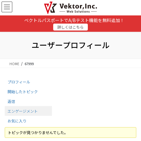
コ
ナ
ン
ビ
テ
ゲ
ベクトルパスポートでA/Bテスト機能を無料追加！
ン
ー
詳しくはこちら
ツ
シ
に
ョ
移
ン
ユーザープロフィール
動
に
移
動
HOME
67999
プロフィール
開始したトピック
返信
エンゲージメント
お気に入り
トピックが見つかりませんでした。