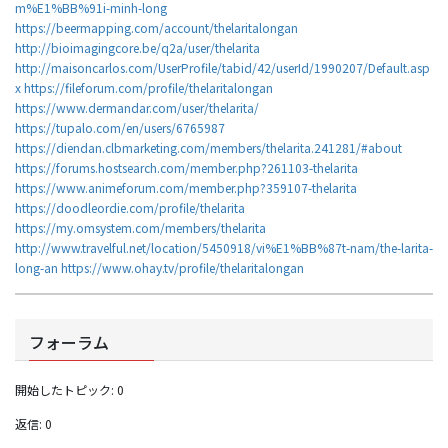
m%E1%BB%91i-minh-long
https://beermapping.com/account/thelaritalongan
http://bioimagingcore.be/q2a/user/thelarita
http://maisoncarlos.com/UserProfile/tabid/42/userId/1990207/Default.asp
x
https://fileforum.com/profile/thelaritalongan
https://www.dermandar.com/user/thelarita/
https://tupalo.com/en/users/6765987
https://diendan.clbmarketing.com/members/thelarita.241281/#about
https://forums.hostsearch.com/member.php?261103-thelarita
https://www.animeforum.com/member.php?359107-thelarita
https://doodleordie.com/profile/thelarita
https://my.omsystem.com/members/thelarita
http://www.travelful.net/location/5450918/vi%E1%BB%87t-nam/the-larita-
long-an
https://www.ohay.tv/profile/thelaritalongan
フォーラム
開始したトピック: 0
返信: 0