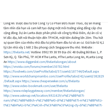
登録日: 2年、 2ヶ月前
The Lartia Bến Lức là một dự án bất động sản nhà phố đầy triển vọng, đánh
dấu sự phát triển sáng tạo và tiềm năng vững chắc tại vùng đất Bến Lức,
Long An. Được đầu tư bởi Công Ty Cổ Phần BĐS Xuân Thảo, dự án mang
tầm nhìn dài hạn và cam kết tạo dựng một môi trường sống đẳng cấp cho
cộng đồng. Dự án Larita được phân phối với công ty Khải Điền, dự án có vị
trí đắc địa, kết nối thuận tiện đến TP.HCM, mặt tiền đường lớn 20m. Thu hút
sự quan tâm của nhiều nhà đầu tư phía Nam đầu tư và an cư. Giá bán từ 4,1
tỷ/căn nhà xây 1 trệt 2 lầu phong cách Singapore thu nhỏ. Website :
https://thelarita.net/
Hotline: 0902 99 38 99 Địa chỉ: 48 Đường Bờ Bao 1, P.
Sơn Kỳ, Q. Tân Phú, TP. HCM #The Larita, #The Larita Long An, #Larita Long
An
https://www.diggerslist.com/thelaritalongan/about
https://vnvista.com/forums/member150782.html
https://foxsheets.com/UserProfile/tabid/57/userId/187744/Default.aspx
http://www.worldchampmambo.com/UserProfile/tabid/42/userId/382829
/Default.aspx
https://www.cheaperseeker.com/u/thelarita
http://www.video-bookmark.com/user/thelarita
https://www.roleplaygateway.com/member/thelaritalongan/
http://www.askmap.net/location/6921629/vi%E1%BB%87t-
nam/d%E1%BB%8Bch-v%E1%BB%A5-di%E1%BB%87t-m%E1%BB%91i-
t%E1%BA%A1i-b%C3%ACnh-d%C6%B0%C6%A1ng-cty-di%E1%BB%87t-