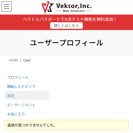
コ
ナ
ン
ビ
テ
ゲ
ベクトルパスポートでA/Bテスト機能を無料追加！
ン
ー
詳しくはこちら
ツ
シ
に
ョ
移
ン
ユーザープロフィール
動
に
移
動
HOME
Cwin
プロフィール
開始したトピック
返信
エンゲージメント
お気に入り
返信が見つかりませんでした。