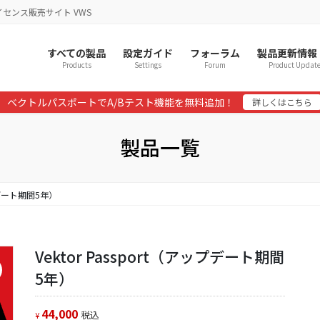
イセンス販売サイト VWS
すべての製品
設定ガイド
フォーラム
製品更新情報
Products
Settings
Forum
Product Updat
ベクトルパスポートでA/Bテスト機能を無料追加！
詳しくはこちら
製品一覧
ップデート期間5年）
Vektor Passport（アップデート期間
5年）
44,000
税込
¥