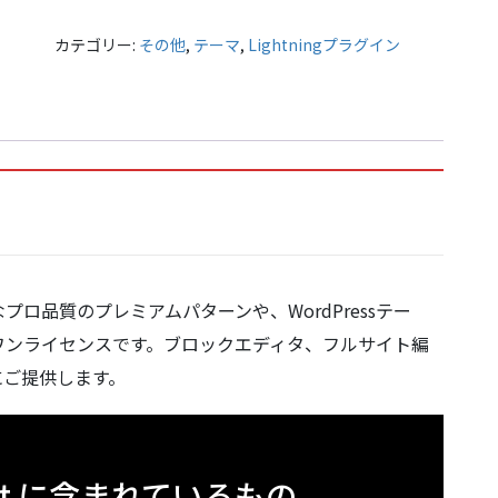
ッ
プ
カテゴリー:
その他
,
テーマ
,
Lightningプラグイン
デ
ー
ト
期
間
5
年）
個
ロ品質のプレミアムパターンや、WordPressテー
ワンライセンスです。ブロックエディタ、フルサイト編
にご提供します。
sport に含まれているもの