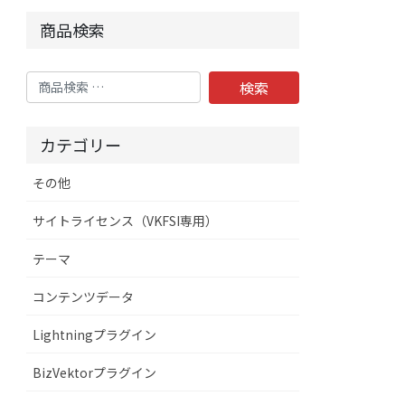
商品検索
検
検索
索
対
カテゴリー
象:
その他
サイトライセンス（VKFSI専用）
テーマ
コンテンツデータ
Lightningプラグイン
BizVektorプラグイン