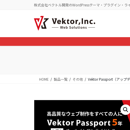
コ
ナ
株式会社ベクトル開発のWordPressテーマ・プラグイン・ラ
ン
ビ
テ
ゲ
ン
ー
ツ
シ
に
ョ
移
ン
動
に
移
動
HOME
製品一覧
その他
Vektor Passport（ア