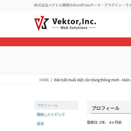
コ
ナ
株式会社ベクトル開発のWordPressテーマ・プラグイン・ラ
ン
ビ
テ
ゲ
ン
ー
ツ
シ
に
ョ
移
ン
動
に
移
動
HOME
Đèn bắt muỗi diệt côn trùng thông minh - Hiện đ
プロフィール
プロフィール
開始したトピック
登録日: 2年、 4ヶ月前
返信