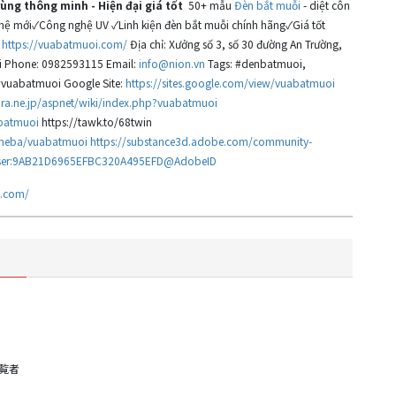
rùng thông minh - Hiện đại giá tốt
50+ mẫu
Đèn bắt muỗi
- diệt côn
 hệ mới✓Công nghệ UV ✓Linh kiện đèn bắt muỗi chính hãng✓Giá tốt
:
https://vuabatmuoi.com/
Địa chỉ: Xưởng số 3, số 30 đường An Trường,
i Phone: 0982593115 Email:
info@nion.vn
Tags: #denbatmuoi,
#vuabatmuoi Google Site:
https://sites.google.com/view/vuabatmuoi
kura.ne.jp/aspnet/wiki/index.php?vuabatmuoi
abatmuoi
https://tawk.to/68twin
/ameba/vuabatmuoi
https://substance3d.adobe.com/community-
e.user:9AB21D6965EFBC320A495EFD@AdobeID
i.com/
閲覧者